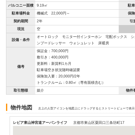
バルコニー面積
9.19㎡
駐車
駐車場料金
機械式 22,000円～
保険
契約期間
2年
引
現況
空
オートロック モニター付インターホン 宅配ボックス シ
設備・条件
ンプードレッサー ウォシュレット 床暖房
保証金：700,000円
敷引き：400,000円
更新料：新賃料1カ月
備考
駐車場空き状況随時確認要
保険加入要：20,000円/2年
トランクルーム：0.80㎡（専有面積含む）
取引態様
媒介
物件
物件地図
左上の人型アイコンを地図上にドラッグするとストリートビューで表示
レピア東山神宮道アーバンライフ
京都市東山区粟田口三条坊町17