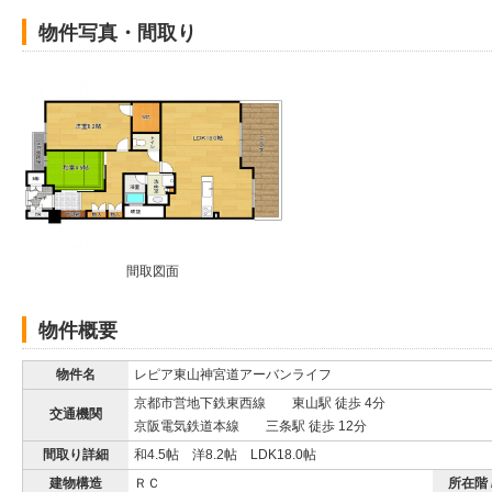
物件写真・間取り
間取図面
物件概要
物件名
レピア東山神宮道アーバンライフ
京都市営地下鉄東西線 東山駅 徒歩 4分
交通機関
京阪電気鉄道本線 三条駅 徒歩 12分
間取り詳細
和4.5帖 洋8.2帖 LDK18.0帖
建物構造
ＲＣ
所在階 