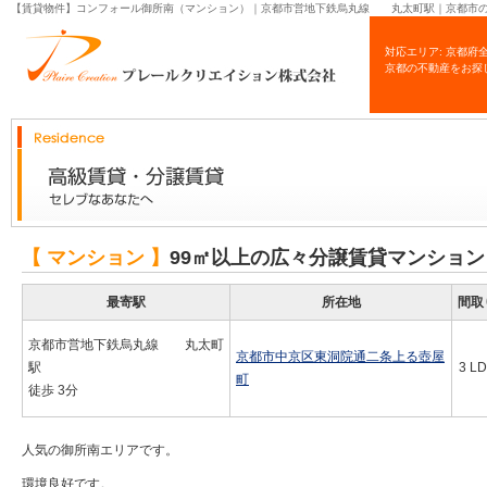
【賃貸物件】コンフォール御所南（マンション）｜京都市営地下鉄烏丸線 丸太町駅｜京都市の
対応エリア: 京都府
京都の不動産をお探
【 マンション 】
99㎡以上の広々分譲賃貸マンション
最寄駅
所在地
間取
京都市営地下鉄烏丸線 丸太町
京都市中京区東洞院通二条上る壺屋
駅
3 L
町
徒歩 3分
人気の御所南エリアです。
環境良好です。