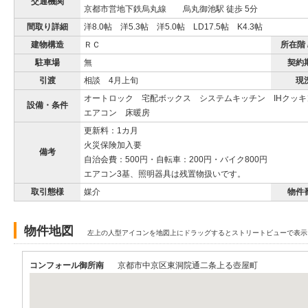
交通機関
京都市営地下鉄烏丸線 烏丸御池駅 徒歩 5分
間取り詳細
洋8.0帖 洋5.3帖 洋5.0帖 LD17.5帖 K4.3帖
建物構造
ＲＣ
所在階 
駐車場
無
契約
引渡
相談 4月上旬
現
オートロック 宅配ボックス システムキッチン IHクッ
設備・条件
エアコン 床暖房
更新料：1カ月
火災保険加入要
備考
自治会費：500円・自転車：200円・バイク800円
エアコン3基、照明器具は残置物扱いです。
取引態様
媒介
物件
物件地図
左上の人型アイコンを地図上にドラッグするとストリートビューで表示
コンフォール御所南
京都市中京区東洞院通二条上る壺屋町